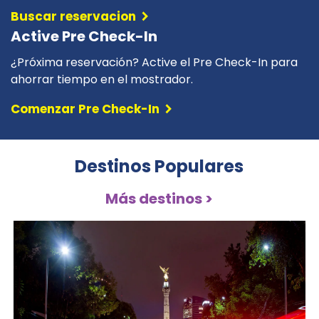
chevron_right
Buscar reservacion
Active Pre Check-In
¿Próxima reservación? Active el Pre Check-In para
ahorrar tiempo en el mostrador.
chevron_right
Comenzar Pre Check-In
Destinos Populares
Más destinos >