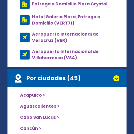
Entrega a Domicilio Plaza Crystal
Hotel Galeria Plaza, Entrega a
Domicilio (VERT71)
Aeropuerto Internacional de
Veracruz (VER)
Aeropuerto Internacional de
Villahermosa (VSA)
Por ciudades (45)
Acapulco >
Aguascalientes >
Cabo San Lucas >
Cancún >