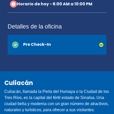
Horario de hoy - 6:00 AM a 10:00 PM
Detalles de la oficina
Pre Check-In
Puede ahorrar tiempo en el mostrador cuando
activa el Pre Check-In en línea. Simplemente
proporcione su licencia de conducir y la
información de contacto que normalmente se
Culiacán
recopilan en el momento de la entrega y
estaremos listos cuando llegue. ¡Estará en camino
Culiacán, llamada la Perla del Humaya o la Ciudad de los
y de vacaciones antes de que se de cuenta!
Tres Ríos, es la capital del fértil estado de Sinaloa. Una
ciudad bella y moderna con un gran número de atractivos,
naturales y turísticos, para ofrecer a sus visitantes.