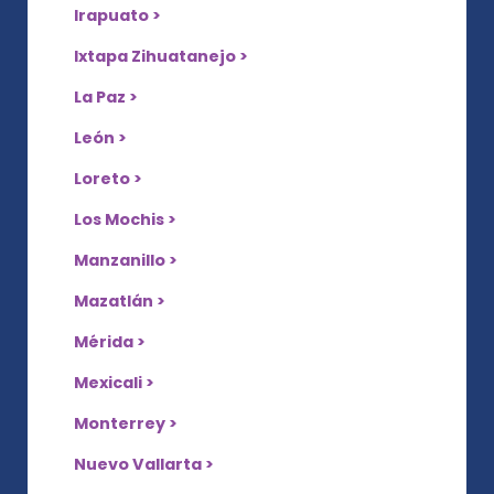
Irapuato >
Ixtapa Zihuatanejo >
La Paz >
León >
Loreto >
Los Mochis >
Manzanillo >
Mazatlán >
Mérida >
Mexicali >
Monterrey >
Nuevo Vallarta >